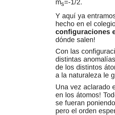
m
=-1/2.
s
Y aquí ya entramo
hecho en el colegio
configuraciones e
dónde salen!
Con las configurac
distintas anomalía
de los distintos át
a la naturaleza le 
Una vez aclarado 
en los átomos! Todo
se fueran poniendo
pero el orden espe