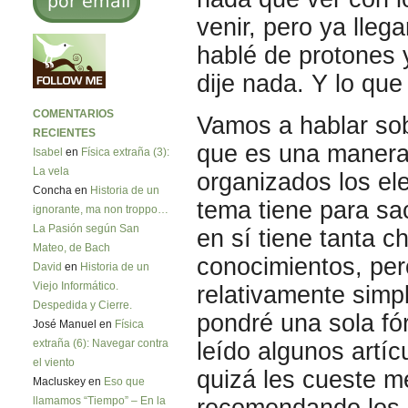
venir, pero ya lleg
hablé de protones 
dije nada. Y lo qu
COMENTARIOS
Vamos a hablar so
RECIENTES
que es una manera
Isabel
en
Física extraña (3):
La vela
organizados los el
Concha en
Historia de un
tema tiene para sac
ignorante, ma non troppo…
La Pasión según San
en sí tiene tanta 
Mateo, de Bach
conocimientos, pe
David
en
Historia de un
Viejo Informático.
relativamente simp
Despedida y Cierre.
pondré una sola fó
José Manuel en
Física
leído algunos artí
extraña (6): Navegar contra
el viento
quizá les cueste m
Macluskey en
Eso que
recomendando los 
llamamos “Tiempo” – En la