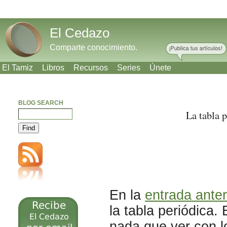
El Cedazo
Comparte conocimiento.
El Tamiz
Libros
Recursos
Series
Únete
BLOG SEARCH
La tabla p
Meneame
Bitacoras
Facebook
Twitter
En la
entrada anter
la tabla periódica.
nada que ver con l