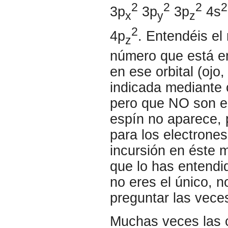
2
2
2
2
3p
3p
3p
4s
x
y
z
2
4p
. Entendéis el 
z
número que está en
en ese orbital (ojo
indicada mediante
pero que NO son el
espín no aparece, 
para los electrones
incursión en éste 
que lo has entendid
no eres el único, 
preguntar las vece
Muchas veces las c