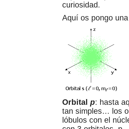
curiosidad.
Aquí os pongo una 
Orbital
p
: hasta a
tan simples… los o
lóbulos con el núc
con 3 orbitales, p
,