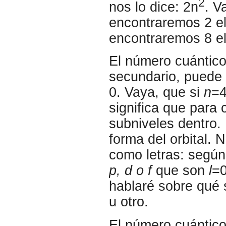
2
nos lo dice: 2n
. V
encontraremos 2 el
encontraremos 8 el
El número cuántic
secundario, puede 
0. Vaya, que si
n
=
significa que para 
subniveles dentro.
forma del orbital.
como letras: según
p, d o f
que son
l
=0
hablaré sobre qué 
u otro.
El número cuántic