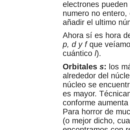
electrones pueden 
numero no entero, 
añadir el ultimo nú
Ahora sí es hora de
p, d y f
que veíamo
cuántico
l
).
Orbitales
s
:
los má
alrededor del núc
núcleo se encuentr
es mayor. Técnicam
conforme aument
Para horror de mu
(o mejor dicho, c
encontramos con reg