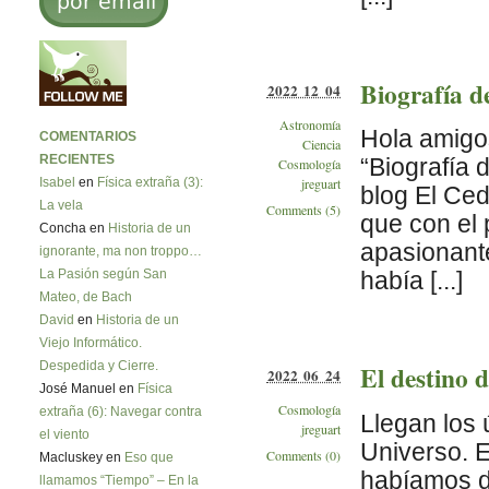
Biografía d
2022 12 04
Astronomía
Hola amigos
COMENTARIOS
Ciencia
RECIENTES
“Biografía 
Cosmología
Isabel
en
Física extraña (3):
jreguart
blog El Ced
La vela
Comments (5)
que con el 
Concha en
Historia de un
apasionant
ignorante, ma non troppo…
La Pasión según San
había [...]
Mateo, de Bach
David
en
Historia de un
Viejo Informático.
Despedida y Cierre.
El destino 
2022 06 24
José Manuel en
Física
Cosmología
extraña (6): Navegar contra
Llegan los 
jreguart
el viento
Universo. E
Comments (0)
Macluskey en
Eso que
habíamos de
llamamos “Tiempo” – En la