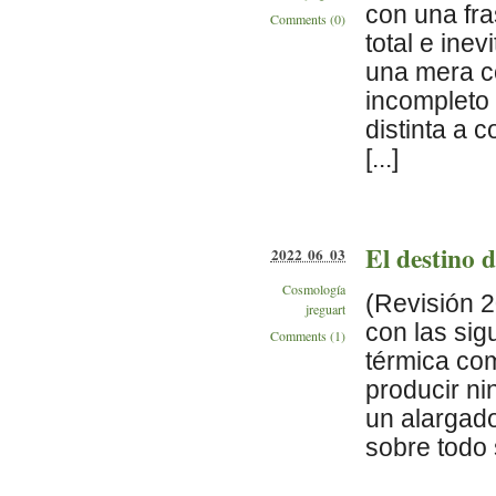
con una fr
Comments (0)
total e ine
una mera co
incompleto
distinta a 
[...]
El destino 
2022 06 03
Cosmología
(Revisión 2
jreguart
con las sig
Comments (1)
térmica co
producir ni
un alargado
sobre todo 