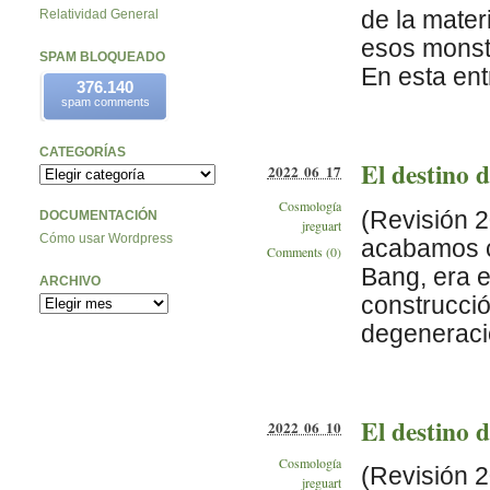
de la mater
Relatividad General
esos monst
SPAM BLOQUEADO
En esta ent
376.140
spam comments
CATEGORÍAS
El destino d
2022 06 17
Cosmología
(Revisión 2
DOCUMENTACIÓN
jreguart
Cómo usar Wordpress
acabamos co
Comments (0)
Bang, era e
ARCHIVO
construcción
degeneració
El destino d
2022 06 10
Cosmología
(Revisión 2
jreguart