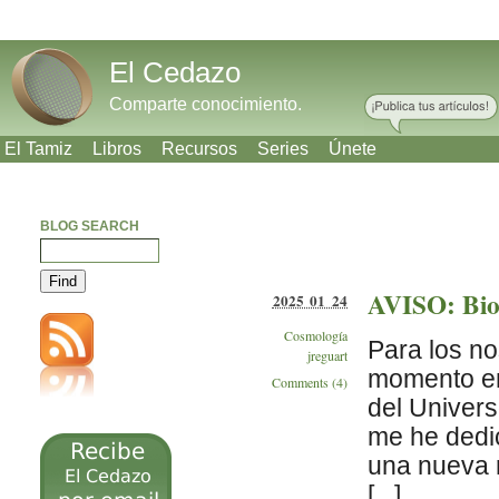
El Cedazo
Comparte conocimiento.
El Tamiz
Libros
Recursos
Series
Únete
BLOG SEARCH
AVISO: Biog
2025 01 24
Cosmología
Para los no
jreguart
momento en 
Comments (4)
del Univers
me he dedic
una nueva 
[...]