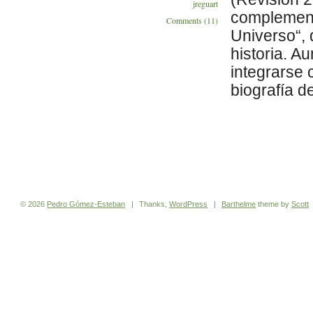
jreguart
complemento
Comments (11)
Universo“, 
historia. A
integrarse 
biografía de
© 2026
Pedro
Gómez-Esteban
|
Thanks,
WordPress
|
Barthelme
theme by
Scott