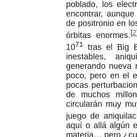
poblado, los elect
encontrar, aunque
de positronio en lo
[
2
órbitas enormes.
71
10
tras el Big 
inestables, aniq
generando nueva r
poco, pero en el e
pocas perturbacion
de muchos millo
circularán muy mu
juego de aniquila
aquí o allá algún e
materia… pero ¿cuá