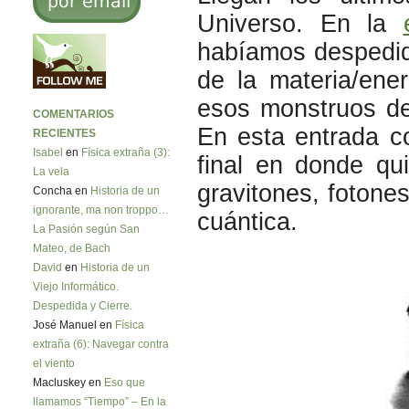
Universo. En la
habíamos despedido
de la materia/ene
esos monstruos de
COMENTARIOS
En esta entrada c
RECIENTES
Isabel
en
Física extraña (3):
final en donde qui
La vela
gravitones, fotone
Concha en
Historia de un
ignorante, ma non troppo…
cuántica.
La Pasión según San
Mateo, de Bach
David
en
Historia de un
Viejo Informático.
Despedida y Cierre.
José Manuel en
Física
extraña (6): Navegar contra
el viento
Macluskey en
Eso que
llamamos “Tiempo” – En la