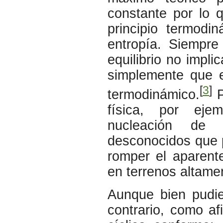
constante por lo 
principio termodi
entropía. Siempre
equilibrio no impli
simplemente que e
[
3
]
termodinámico.
P
física, por ejem
nucleación de
desconocidos que p
romper el aparent
en terrenos altame
Aunque bien pudie
contrario, como a