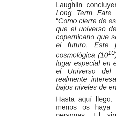
Laughlin concluye
Long Term Fate a
“
Como cierre de est
que el universo d
copernicano que s
el futuro. Este 
10
cosmológica (10
lugar especial en 
el Universo del
realmente interes
bajos niveles de en
Hasta aquí llego.
menos os haya e
personas. El s