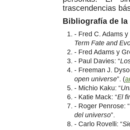
trascendencias bás
Bibliografía de la
- Fred C. Adams y 
Term Fate and Evol
- Fred Adams y Gre
- Paul Davies: “
Los
- Freeman J. Dyson
open universe
”. (
a
- Michio Kaku: “
Un
- Katie Mack: “
El f
- Roger Penrose: “
del universo
”.
- Carlo Rovelli: “
Si