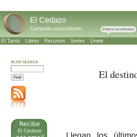
El Cedazo
Comparte conocimiento.
El Tamiz
Libros
Recursos
Series
Únete
BLOG SEARCH
El destin
Meneame
Bitacoras
Facebook
Twitter
Llegan los últim