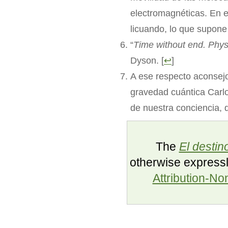
electromagnéticas. En e
licuando, lo que supone
“
Time without end. Phys
Dyson. [
↩
]
A ese respecto aconsejo l
gravedad cuántica Carlo
de nuestra conciencia, q
The
El destin
otherwise expressl
Attribution-N