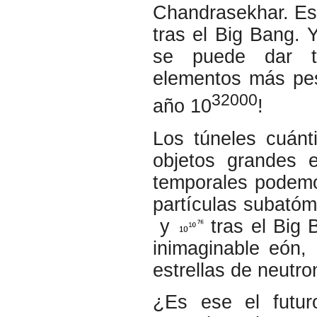
Chandrasekhar. Est
tras el Big Bang.
se puede dar tu
elementos más pes
32000
año 10
!
Los túneles cuánti
objetos grandes 
temporales podemo
partículas subatóm
y
tras el Big 
inimaginable eón, 
estrellas de neutro
¿Es ese el futur