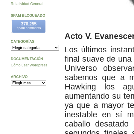
Relatividad General
SPAM BLOQUEADO
376.255
spam comments
Acto V. Evanesce
CATEGORÍAS
Los últimos instan
final suave de una
DOCUMENTACIÓN
Cómo usar Wordpress
Universo observar
sabemos que a me
ARCHIVO
Hawking los ag
aumentando su tem
ya que a mayor te
inestable en sí 
caballo desatado
segundos finales 