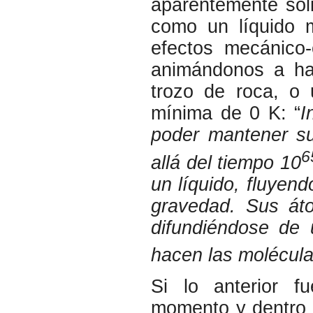
aparentemente sól
como un líquido m
efectos mecánico
animándonos a hac
trozo de roca, o 
mínima de 0 K: “
I
poder mantener su
6
allá del tiempo 10
un líquido, fluyen
gravedad. Sus át
difundiéndose de 
hacen las molécula
Si lo anterior fu
momento y dentro 