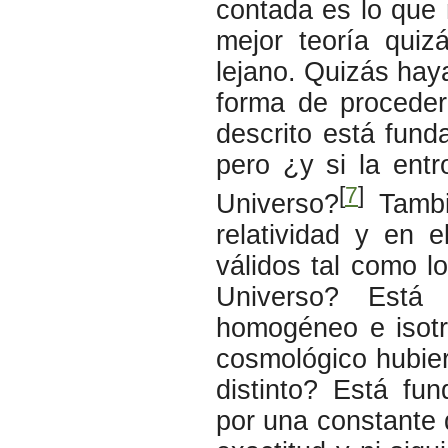
contada es lo que 
mejor teoría quiz
lejano. Quizás haya
forma de proceder
descrito está fund
pero ¿y si la entr
[
7
]
Universo?
Tambié
relatividad y en 
válidos tal como l
Universo? Está
homogéneo e isotr
cosmológico hubie
distinto? Está fu
por una constante