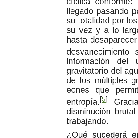
cíclica conforme:
llegado pasando po
su totalidad por lo
su vez y a lo lar
hasta desaparecer 
desvanecimiento s
información del
gravitatorio del ag
de los múltiples g
eones que permi
[
5
]
entropía.
Gracia
disminución brutal
trabajando.
¿Qué sucederá en 