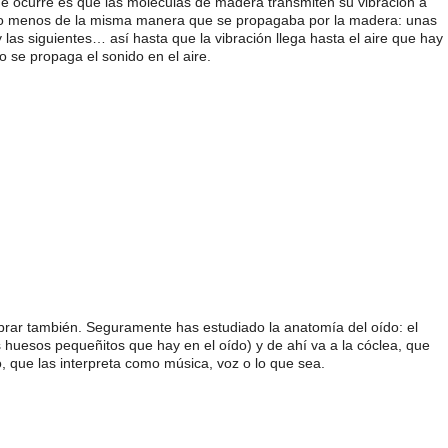
e ocurre es que las moléculas de madera transmiten su vibración a
más o menos de la misma manera que se propagaba por la madera: unas
las siguientes… así hasta que la vibración llega hasta el aire que hay
se propaga el sonido en el aire.
brar también. Seguramente has estudiado la anatomía del oído: el
s huesos pequeñitos que hay en el oído) y de ahí va a la cóclea, que
o, que las interpreta como música, voz o lo que sea.