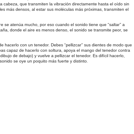
a cabeza, que transmiten la vibración directamente hasta el oído sin
ales más densos, al estar sus moléculas más próximas, transmiten el
ire se atenúa mucho, por eso cuando el sonido tiene que “saltar” a
ntaña, donde el aire es menos denso, el sonido se transmite peor, se
de hacerlo con un tenedor. Debes “pellizcar” sus dientes de modo que
seas capaz de hacerlo con soltura, apoya el mango del tenedor contra
bujo de debajo) y vuelve a pellizcar el tenedor. Es difícil hacerlo,
sonido se oye un poquito más fuerte y distinto.