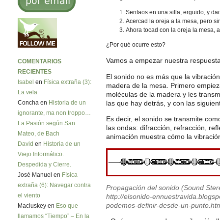
Sentaos en una silla, erguido, y d
Acercad la oreja a la mesa, pero s
Ahora tocad con la oreja la mesa,
¿Por qué ocurre esto?
Vamos a empezar nuestra respuesta e
COMENTARIOS
RECIENTES
El sonido no es más que la vibración
Isabel
en
Física extraña (3):
madera de la mesa. Primero empiezan
La vela
moléculas de la madera y les transmi
Concha en
Historia de un
las que hay detrás, y con las siguien
ignorante, ma non troppo…
Es decir, el sonido se transmite com
La Pasión según San
las ondas: difracción, refracción, r
Mateo, de Bach
animación muestra cómo la vibració
David
en
Historia de un
Viejo Informático.
Despedida y Cierre.
José Manuel en
Física
extraña (6): Navegar contra
Propagación del sonido (Sound Stere
el viento
http://elsonido-ennuestravida.blogs
podemos-definir-desde-un-punto.htm
Macluskey en
Eso que
llamamos “Tiempo” – En la