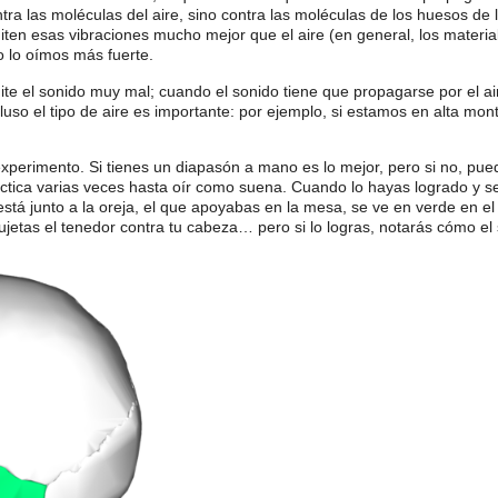
a las moléculas del aire, sino contra las moléculas de los huesos de l
miten esas vibraciones mucho mejor que el aire (en general, los materi
o lo oímos más fuerte.
ite el sonido muy mal; cuando el sonido tiene que propagarse por el a
ncluso el tipo de aire es importante: por ejemplo, si estamos en alta mo
perimento. Si tienes un diapasón a mano es lo mejor, pero si no, pue
ractica varias veces hasta oír como suena. Cuando lo hayas logrado y 
tá junto a la oreja, el que apoyabas en la mesa, se ve en verde en el di
ujetas el tenedor contra tu cabeza… pero si lo logras, notarás cómo el 