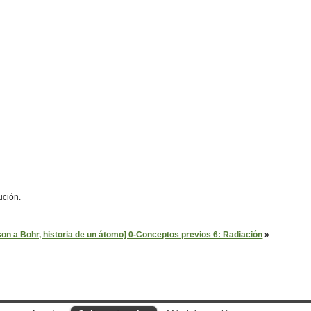
ución.
n a Bohr, historia de un átomo] 0-Conceptos previos 6: Radiación
»