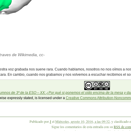
raves de Wikimedia, cc-
stra voz grabada nos suene rara. Cuando hablamos, nosotros no nos oímos a nosotr
a cara. En cambio, cuando nos grabamos y nos volvemos a escuchar recibimos el so
umnos de 3º de la ESO – XX: ¿Por qué si ponemos el oído encima de la mesa y d
wise expressly stated, is licensed under a
Creative Commons Attribution-Noncommer
Publicado por
J
el
Miércoles, agosto 10, 2016, a las 09:32
, y clasificado 
Sigue los comentarios de esta entrada con su
RSS de come