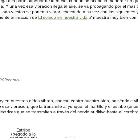
ega a la parte superior de la mesa, cuando se acaba la madera? Lo qu
ma. Y una vez esa vibración llega al aire, se va propagando por él 
lado y estas se ponen a vibrar, chocando a su vez con las siguientes y 
uiente animación de
El sonido en nuestra vida
muestra muy bien cómo 
5/09/como-
y en nuestros oídos vibran, chocan contra nuestro oído, haciéndole vi
a vibración, que la transmite al yunque, el martillo y el estribo (uno
léctricas que se transmiten a través del nervio auditivo hasta el cerebr