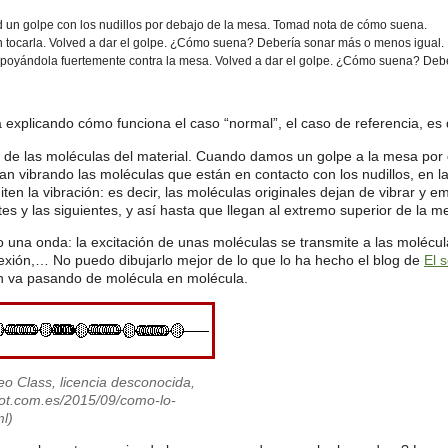
ad un golpe con los nudillos por debajo de la mesa. Tomad nota de cómo suena.
in tocarla. Volved a dar el golpe. ¿Cómo suena? Debería sonar más o menos igual.
 apoyándola fuertemente contra la mesa. Volved a dar el golpe. ¿Cómo suena? Deb
xplicando cómo funciona el caso “normal”, el caso de referencia, es
 de las moléculas del material. Cuando damos un golpe a la mesa por de
 vibrando las moléculas que están en contacto con los nudillos, en la
ten la vibración: es decir, las moléculas originales dejan de vibrar y 
tes y las siguientes, y así hasta que llegan al extremo superior de la m
o una onda: la excitación de unas moléculas se transmite a las molécu
eflexión,… No puedo dibujarlo mejor de lo que lo ha hecho el blog de
El 
n va pasando de molécula en molécula.
o Class, licencia desconocida,
pot.com.es/2015/09/como-lo-
l)