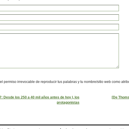
 el permiso irrevocable de reproducir tus palabras y tu nombre/sitio web como atrib
: Desde los 250 a 40 mil años antes de hoy I, los
[De Thomso
protagonistas
t
|
RSS:
Posts
&
Comments