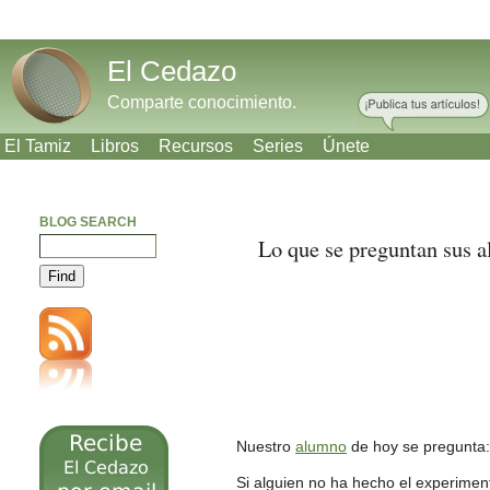
El Cedazo
Comparte conocimiento.
El Tamiz
Libros
Recursos
Series
Únete
BLOG SEARCH
Lo que se preguntan sus 
Meneame
Bitacoras
Facebook
Twitter
Nuestro
alumno
de hoy se pregunta
Si alguien no ha hecho el experimen