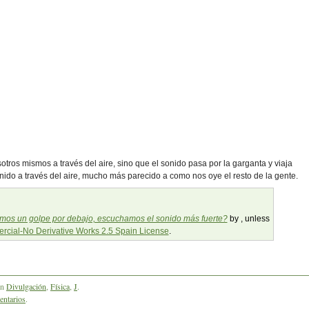
os mismos a través del aire, sino que el sonido pasa por la garganta y viaja
nido a través del aire, mucho más parecido a como nos oye el resto de la gente.
amos un golpe por debajo, escuchamos el sonido más fuerte?
by
, unless
cial-No Derivative Works 2.5 Spain License
.
en
Divulgación
,
Física
,
J
.
ntarios
.