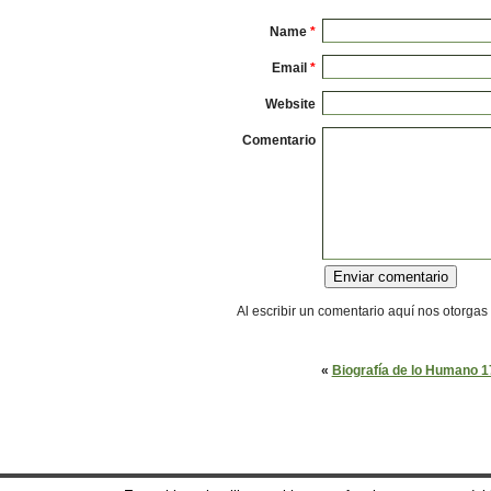
Name
*
Email
*
Website
Comentario
Al escribir un comentario aquí nos otorgas
«
Biografía de lo Humano 17
© 2026
Pedro
Gómez-Esteban
|
Thanks,
WordPress
|
Barthelme
theme by
Scot