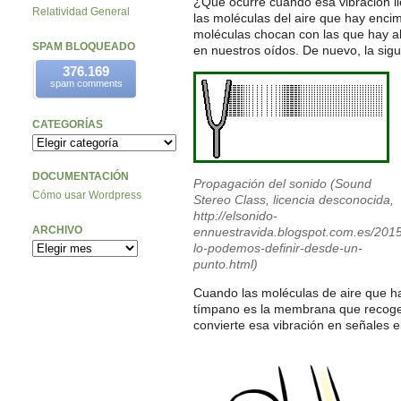
¿Qué ocurre cuando esa vibración ll
Relatividad General
las moléculas del aire que hay enci
moléculas chocan con las que hay al 
SPAM BLOQUEADO
en nuestros oídos. De nuevo, la sig
376.169
spam comments
CATEGORÍAS
DOCUMENTACIÓN
Propagación del sonido (Sound
Cómo usar Wordpress
Stereo Class, licencia desconocida,
http://elsonido-
ARCHIVO
ennuestravida.blogspot.com.es/201
lo-podemos-definir-desde-un-
punto.html)
Cuando las moléculas de aire que ha
tímpano es la membrana que recoge es
convierte esa vibración en señales e