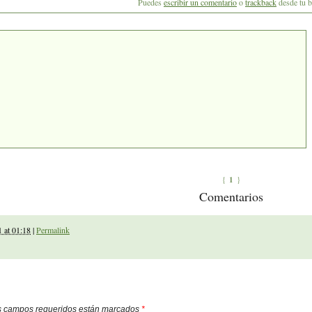
Puedes
escribir un comentario
o
trackback
desde tu b
1
{
}
Comentarios
 at 01:18
|
Permalink
os campos requeridos están marcados
*