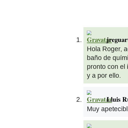
jreguar
Hola Roger, aq
baño de quím
pronto con el 
y a por ello.
Lluis R
Muy apeteci