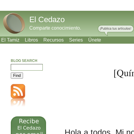
El Cedazo
Comparte conocimiento.
El Tamiz
Libros
Recursos
Series
Únete
BLOG SEARCH
[Quí
Meneame
Bitacoras
Facebook
Twitter
Hola a todos. Mi n