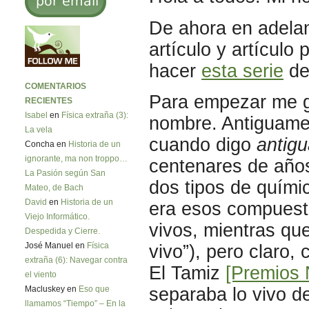
De ahora en adela
artículo y artícul
hacer
esta serie
de
COMENTARIOS
Para empezar me gu
RECIENTES
Isabel
en
Física extraña (3):
nombre. Antiguame
La vela
cuando digo
antig
Concha en
Historia de un
ignorante, ma non troppo…
centenares de años
La Pasión según San
dos tipos de químic
Mateo, de Bach
David
en
Historia de un
era esos compuest
Viejo Informático.
vivos, mientras que
Despedida y Cierre.
José Manuel en
Física
vivo”), pero claro,
extraña (6): Navegar contra
El Tamiz
[Premios 
el viento
separaba lo vivo d
Macluskey en
Eso que
llamamos “Tiempo” – En la