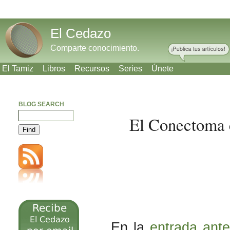
El Cedazo
Comparte conocimiento.
El Tamiz
Libros
Recursos
Series
Únete
BLOG SEARCH
El Conectoma c
Meneame
Bitacoras
Facebook
Twitter
En la
entrada ante