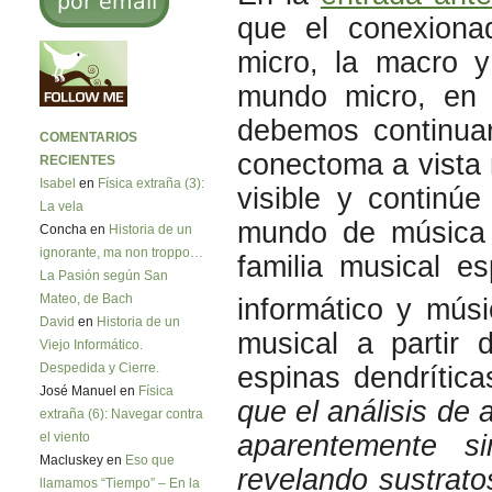
que el conexionad
micro, la macro 
mundo micro, en e
debemos continua
COMENTARIOS
conectoma a vista
RECIENTES
Isabel
en
Física extraña (3):
visible y continú
La vela
mundo de música 
Concha en
Historia de un
ignorante, ma non troppo…
familia musical e
La Pasión según San
Mateo, de Bach
informático y músi
David
en
Historia de un
musical a partir 
Viejo Informático.
Despedida y Cierre.
espinas dendrítica
José Manuel en
Física
que el análisis de
extraña (6): Navegar contra
aparentemente si
el viento
Macluskey en
Eso que
revelando sustrato
llamamos “Tiempo” – En la