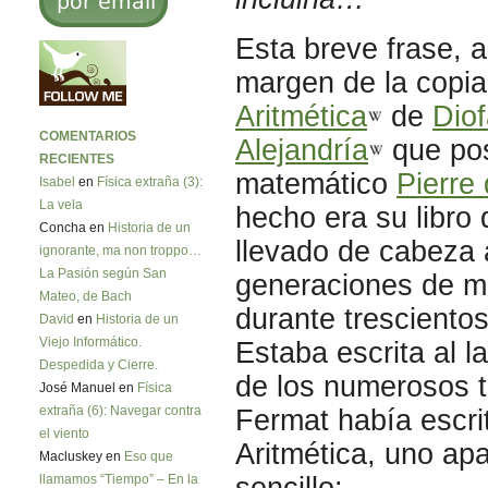
Esta breve frase, 
margen de la copia
Aritmética
de
Diof
COMENTARIOS
Alejandría
que pos
RECIENTES
matemático
Pierre
Isabel
en
Física extraña (3):
La vela
hecho era su libro
Concha en
Historia de un
llevado de cabeza
ignorante, ma non troppo…
La Pasión según San
generaciones de m
Mateo, de Bach
durante tresciento
David
en
Historia de un
Viejo Informático.
Estaba escrita al 
Despedida y Cierre.
de los numerosos 
José Manuel en
Física
Fermat había escri
extraña (6): Navegar contra
el viento
Aritmética, uno ap
Macluskey en
Eso que
sencillo:
llamamos “Tiempo” – En la