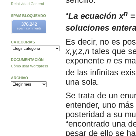
Relatividad General
n
“
La ecuación x
=
SPAM BLOQUEADO
376.242
soluciones enter
spam comments
Es decir, no es po
CATEGORÍAS
x,y,z,n
tales que se
exponente
n
es may
DOCUMENTACIÓN
Cómo usar Wordpress
de las infinitas ex
ARCHIVO
una sola.
Se trata de un enu
entender, uno más 
posteridad a su mu
“encontrado una de
pesar de ello se ha