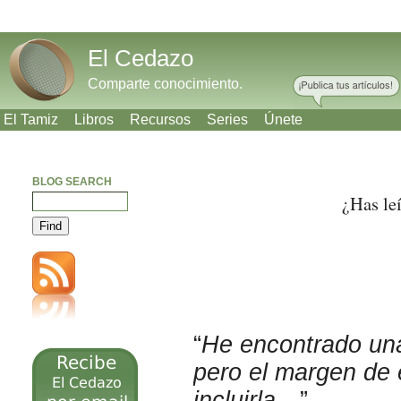
El Cedazo
Comparte conocimiento.
El Tamiz
Libros
Recursos
Series
Únete
BLOG SEARCH
¿Has le
Meneame
Bitacoras
Facebook
Twitter
“
He encontrado una
pero el margen de 
incluirla…
”