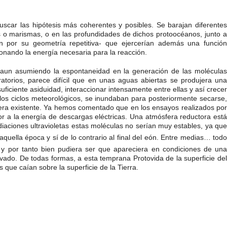
buscar las hipótesis más coherentes y posibles. Se barajan diferentes
as o marismas, o en las profundidades de dichos protoocéanos, junto a
ión por su geometría repetitiva- que ejercerían además una función
ionando la energía necesaria para la reacción.
 aun asumiendo la espontaneidad en la generación de las molécula
atorios, parece difícil que en unas aguas abiertas se produjera una
ficiente asiduidad, interaccionar intensamente entre ellas y así crecer
os ciclos meteorológicos, se inundaban para posteriormente secarse,
ósfera existente. Ya hemos comentado que en los ensayos realizados por
r a la energía de descargas eléctricas. Una atmósfera reductora está
iaciones ultravioletas estas moléculas no serían muy estables, ya qu
aquella época y sí de lo contrario al final del eón. Entre medias… tod
y por tanto bien pudiera ser que apareciera en condiciones de una
ado. De todas formas, a esta temprana Protovida de la superficie del
que caían sobre la superficie de la Tierra.