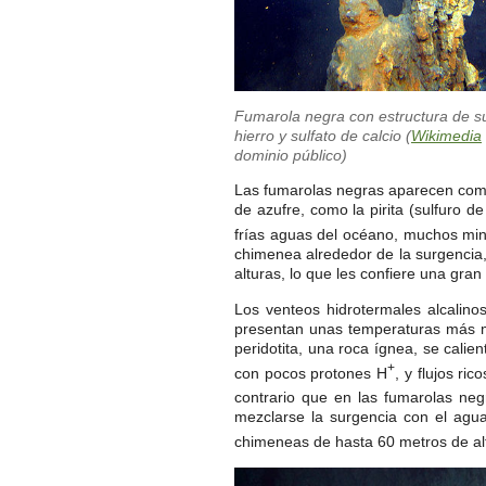
Fumarola negra con estructura de su
hierro y sulfato de calcio (
Wikimedia
dominio público)
Las fumarolas negras aparecen como
de azufre, como la pirita (sulfuro de
frías aguas del océano, muchos mine
chimenea alrededor de la surgencia
alturas, lo que les confiere una gran 
Los venteos hidrotermales alcalino
presentan unas temperaturas más mo
peridotita, una roca ígnea, se cali
+
con pocos protones H
, y flujos ri
contrario que en las fumarolas neg
mezclarse la surgencia con el agu
chimeneas de hasta 60 metros de alt