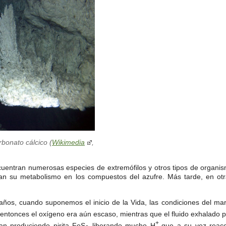
rbonato cálcico (
Wikimedia
,
uentran numerosas especies de extremófilos y otros tipos de organis
an su metabolismo en los compuestos del azufre. Más tarde, en otra
años, cuando suponemos el inicio de la Vida, las condiciones del mar
entonces el oxígeno era aún escaso, mientras que el fluido exhalado p
+
an produciendo pirita FeS
liberando mucho H
que a su vez reacc