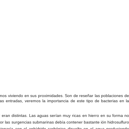
mos viviendo en sus proximidades. Son de reseñar las poblaciones de
s entradas, veremos la importancia de este tipo de bacterias en la
 eran distintas. Las aguas serían muy ricas en hierro en su forma no
or las surgencias submarinas debía contener bastante ión hidrosulfur
ionaría con el anhídrido carbónico disuelto en el agua produciend