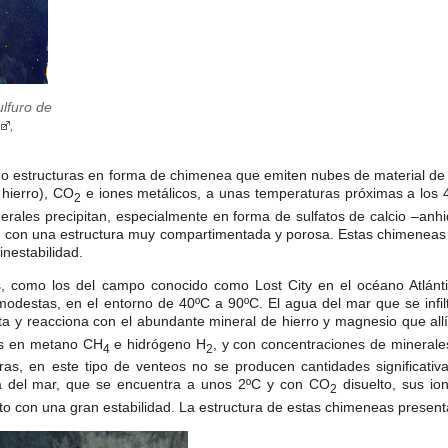
lfuro de
,
 estructuras en forma de chimenea que emiten nubes de material de co
 hierro), CO
e iones metálicos, a unas temperaturas próximas a los
2
rales precipitan, especialmente en forma de sulfatos de calcio –anhidr
, con una estructura muy compartimentada y porosa. Estas chimeneas
inestabilidad.
s, como los del campo conocido como Lost City en el océano Atlánti
destas, en el entorno de 40ºC a 90ºC. El agua del mar que se infiltr
enta y reacciona con el abundante mineral de hierro y magnesio que al
cos en metano CH
e hidrógeno H
, y con concentraciones de minerales 
4
2
ras, en este tipo de venteos no se producen cantidades significativ
a del mar, que se encuentra a unos 2ºC y con CO
disuelto, sus io
2
o con una gran estabilidad. La estructura de estas chimeneas presen