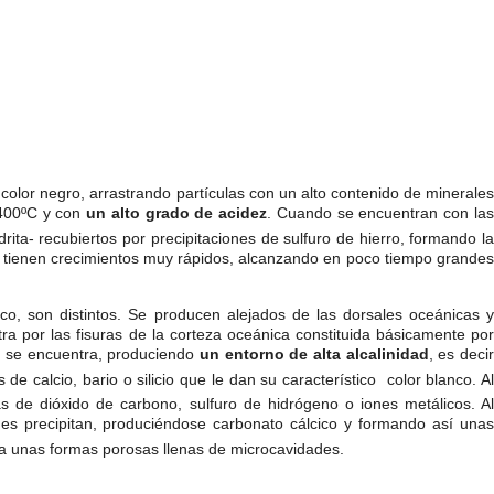
lor negro, arrastrando partículas con un alto contenido de minerales
 400ºC y con
un alto grado de acidez
. Cuando se encuentran con la
ita- recubiertos por precipitaciones de sulfuro de hierro, formando la
 tienen crecimientos muy rápidos, alcanzando en poco tiempo grandes
co, son distintos. Se producen alejados de las dorsales oceánicas y
a por las fisuras de la corteza oceánica constituida básicamente por
lí se encuentra, produciendo
un entorno de alta alcalinidad
, es deci
de calcio, bario o silicio que le dan su característico color blanco. A
as de dióxido de carbono, sulfuro de hidrógeno o iones metálicos. Al
nes precipitan, produciéndose carbonato cálcico y formando así una
ta unas formas porosas llenas de microcavidades.