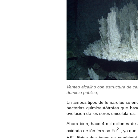
Venteo alcalino con estructura de ca
dominio público)
En ambos tipos de fumarolas se enc
bacterias quimioautótrofas que bas
evolución de los seres unicelulares.
Ahora bien, hace 4 mil millones de 
2
+
oxidada de ión ferroso Fe
,
ya que 
-
HS
. Estos dos iones se combinarí