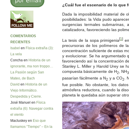
¿Cuál fue el escenario de lo que f
Dada la imposibilidad material de o
posibilidades: la Vida pudo aparece
surgencias termales submarinas, a
catalizadora, favoreciendo las polim
COMENTARIOS
[
1
]
La tesis de la sopa primigenia
en
RECIENTES
precursoras de los polímeros de la
Isabel
en
Física extraña (3):
concentración suficiente de estas mo
La vela
y evolucionar. Se ha argumentado q
Concha en
Historia de un
favoreciendo así la concentración d
Stanley L. Miller y Harold Urey se 
ignorante, ma non troppo…
compuesta básicamente de H
, NH
La Pasión según San
2
pasarían fácilmente a N
y a CO
. 
Mateo, de Bach
2
2
David
en
Historia de un
fue posible. No obstante, los dat
atmósfera reductora, cuando la dis
Viejo Informático.
planeta le quedaba aún superar otro 
Despedida y Cierre.
José Manuel en
Física
extraña (6): Navegar contra
el viento
Macluskey en
Eso que
llamamos “Tiempo” – En la