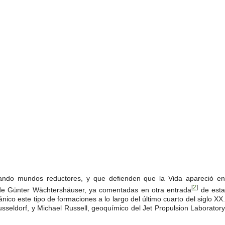
tulando mundos reductores, y que defienden que la Vida apareció en
[
2
]
 de Günter Wächtershäuser, ya comentadas en otra entrada
de est
nico este tipo de formaciones a lo largo del último cuarto del siglo XX.
usseldorf, y Michael Russell, geoquímico del Jet Propulsion Laboratory