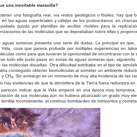
ue una inevitable maravilla?
btener una fotografía real, vía restos geológicos o fósiles, hay que 
r en las aguas superficiales y cálidas de los protoocéanos, en charc
yudada quizás por plantillas de arcillas -moldes para la replicac
erizaciones de las moléculas que se depositaban sobre ellas y proporc
 aguas someras presenta una serie de dudas. La principal es que,
 Vida, cosa que parece probada por múltiples experiencias en labor
léculas como para que tuvieran la oportunidad de encontrarse con la su
ue todo ello pudo pasar en zonas de aguas someras que, siguiendo l
e las moléculas disueltas. Otra dificultad estribaba en el tipo de atm
había conseguido obtener biomoléculas al someter un ambiente reducto
y CH
. Sin embargo en un momento de muy alta incidencia de las rad
3
4
No hay evidencias de que la atmósfera de la Tierra fuera reductora en 
os parecen indicar que la Vida empezó en una época muy temprana, 
ociación de sus moléculas aún no hubiera alcanzado un grado muy elev
terrible inconveniente: el continuo bombardeo de meteoritos y cometas 