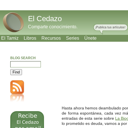
El Cedazo
Comparte conocimiento.
El Tamiz
Libros
Recursos
Series
Únete
BLOG SEARCH
Meneame
Bitacoras
Facebook
Twitter
Hasta ahora hemos deambulado por el
de forma espontánea, cada vez más
entradas de esta serie sobre
La Biog
lo prometido es deuda, vamos a por 