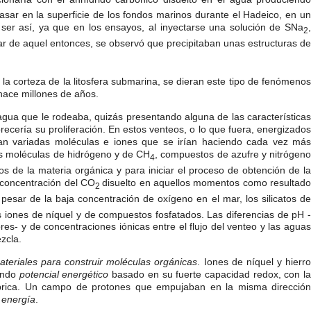
asar en la superficie de los fondos marinos durante el Hadeico, en un
r así, ya que en los ensayos, al inyectarse una solución de SNa
,
2
mar de aquel entonces, se observó que precipitaban unas estructuras d
la corteza de la litosfera submarina, se dieran este tipo de fenómenos
hace millones de años.
agua que le rodeaba, quizás presentando alguna de las características
cería su proliferación. En estos venteos, o lo que fuera, energizados
ían variadas moléculas e iones que se irían haciendo cada vez más
las moléculas de hidrógeno y de CH
, compuestos de azufre y nitrógen
4
s de la materia orgánica y para iniciar el proceso de obtención de la
n concentración del CO
disuelto en aquellos momentos como resultad
2
pesar de la baja concentración de oxígeno en el mar, los silicatos de
 iones de níquel y de compuestos fosfatados. Las diferencias de pH 
bres- y de concentraciones iónicas entre el flujo del venteo y las aguas
zcla.
ateriales para construir moléculas orgánicas
. Iones de níquel y hierr
mendo
potencial energético
basado en su fuerte capacidad redox, con l
ábrica. Un campo de protones que empujaban en la misma dirección
 energía
.