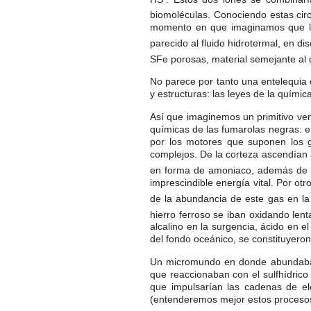
biomoléculas. Conociendo estas circ
momento en que imaginamos que los
parecido al fluido hidrotermal, en di
SFe porosas, material semejante al 
No parece por tanto una entelequia 
y estructuras: las leyes de la quím
Así que imaginemos un primitivo ven
químicas de las fumarolas negras: e
por los motores que suponen los g
complejos. De la corteza ascendían a
en forma de amoniaco, además de otr
imprescindible energía vital. Por ot
de la abundancia de este gas en la 
hierro ferroso se iban oxidando lent
alcalino en la surgencia, ácido en el
del fondo oceánico, se constituyero
Un micromundo en donde abundaban 
que reaccionaban con el sulfhídri
que impulsarían las cadenas de e
(entenderemos mejor estos procesos 