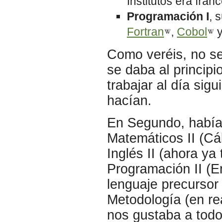
Institutos era fra
Programación I
, 
Fortran
,
Cobol
Como veréis, no se 
se daba al principi
trabajar al día si
hacían.
En Segundo, había 
Matemáticos II (Cá
Inglés II (ahora y
Programación II (
lenguaje precursor
Metodología (en re
nos gustaba a todos