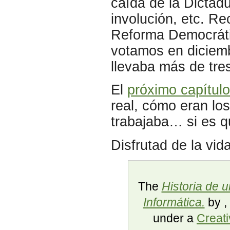
caída de la Dictadu
involución, etc. Re
Reforma Democrátic
votamos en diciemb
llevaba más de tre
El
próximo capítulo
real, cómo eran lo
trabajaba… si es 
Disfrutad de la vid
The
Historia de u
Informática.
by
,
under a
Creat