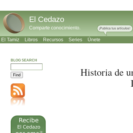
El Cedazo
Comparte conocimiento.
El Tamiz
Libros
Recursos
Series
Únete
BLOG SEARCH
Historia de u
Meneame
Bitacoras
Facebook
Twitter