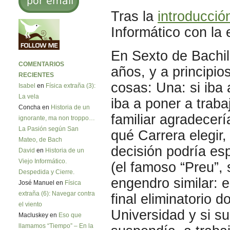
Tras la
introducció
Informático con la 
En Sexto de Bachill
COMENTARIOS
años, y a principio
RECIENTES
cosas: Una: si iba 
Isabel
en
Física extraña (3):
La vela
iba a poner a traba
Concha en
Historia de un
familiar agradecerí
ignorante, ma non troppo…
La Pasión según San
qué Carrera elegir,
Mateo, de Bach
decisión podría esp
David
en
Historia de un
Viejo Informático.
(el famoso “Preu”,
Despedida y Cierre.
engendro similar: 
José Manuel en
Física
extraña (6): Navegar contra
final eliminatorio 
el viento
Universidad y si s
Macluskey en
Eso que
llamamos “Tiempo” – En la