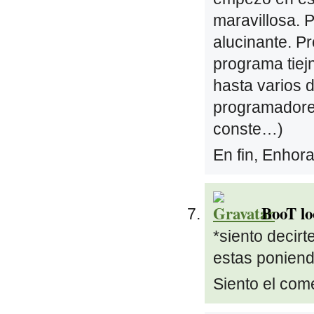
maravillosa. 
alucinante. P
programa tiej
hasta varios 
programadores
conste…)
En fin, Enhor
BooT lo
*siento decirt
estas poniendo
Siento el com