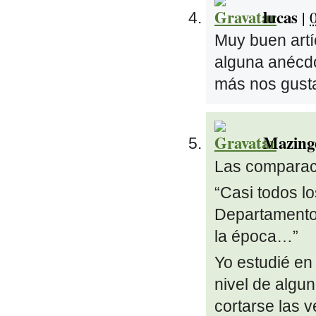
lucas
|
Muy buen artí
alguna anécdo
más nos gusta
Mazing
Las comparac
“Casi todos l
Departamentos
la época…”
Yo estudié en 
nivel de algu
cortarse las 