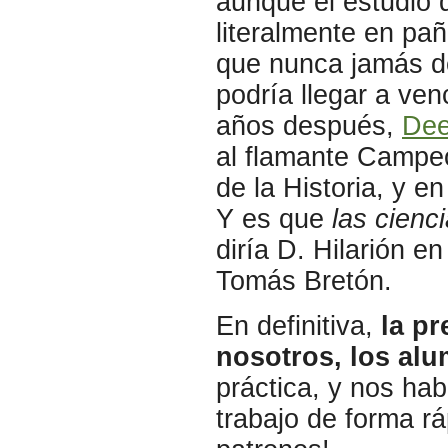
aunque el estudio 
literalmente en pa
que nunca jamás d
podría llegar a ve
años después,
Dee
al flamante Campeó
de la Historia, y e
Y es que
las cienc
diría D. Hilarión e
Tomás Bretón.
En definitiva,
la p
nosotros, los alu
práctica, y nos hab
trabajo de forma r