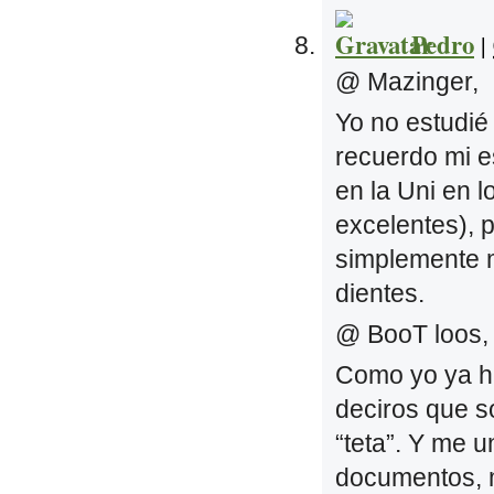
Pedro
|
@ Mazinger,
Yo no estudié
recuerdo mi e
en la Uni en l
excelentes), 
simplemente m
dientes.
@ BooT loos,
Como yo ya he
deciros que s
“teta”. Y me 
documentos, 