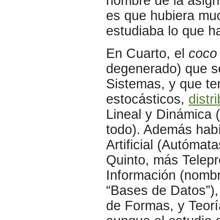
nombre de la asigna
es que hubiera muc
estudiaba lo que h
En Cuarto, el
coco
degenerado) que s
Sistemas, y que te
estocásticos,
distr
Lineal y Dinámica 
todo). Además habí
Artificial (Autómat
Quinto, más Telep
Información (nombr
“Bases de Datos”)
de Formas, y Teorí