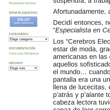
suspendía, a trabaj
Relatividad General
Afortunadamente, 
SPAM BLOQUEADO
376.137
Decidí entonces, n
spam comments
“
Especialista en C
CATEGORÍAS
Los “Cerebros Ele
estar de moda, grac
DOCUMENTACIÓN
Cómo usar Wordpress
americanas en las 
aquellos sofistic
ARCHIVO
el mundo… cuando 
pantalla era una u
llena de lucecitas, 
p’atrás y p’alante 
cabeza lectora tuv
capaz de leer corre