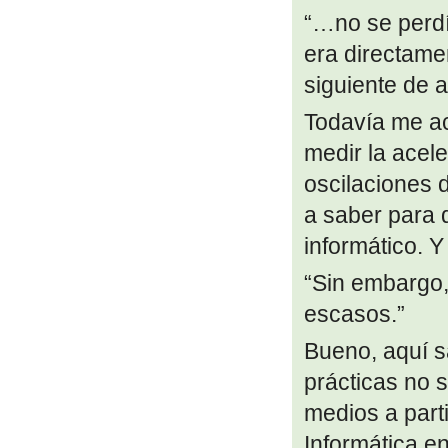
“…no se perdí
era directamen
siguiente de 
Todavía me ac
medir la acel
oscilaciones d
a saber para q
informático. Y
“Sin embargo,
escasos.”
Bueno, aquí s
prácticas no s
medios a part
Informática e