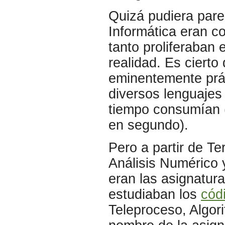
Quizá pudiera parec
Informática eran 
tanto proliferaban
realidad. Es ciert
eminentemente prác
diversos lenguajes
tiempo consumían (
en segundo).
Pero a partir de Te
Análisis Numérico y
eran las asignatura
estudiaban los
cód
Teleproceso, Algor