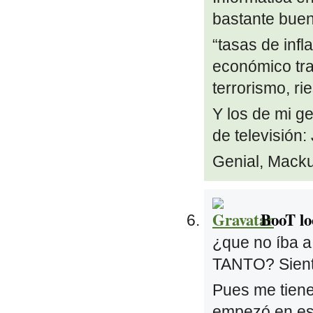
bastante bue
“tasas de infl
económico tras
terrorismo, ri
Y los de mi g
de televisión
Genial, Mack
BooT lo
¿que no íba 
TANTO? Sient
Pues me tiene
empezó en es