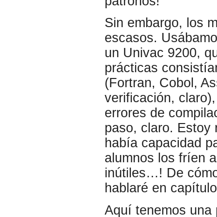
patronos!
Sin embargo, los m
escasos. Usábamos 
un Univac 9200, q
prácticas consistí
(Fortran, Cobol, As
verificación, claro
errores de compila
paso, claro. Estoy
había capacidad pa
alumnos los fríen a
inútiles…! De cómo
hablaré en capítul
Aquí tenemos una 