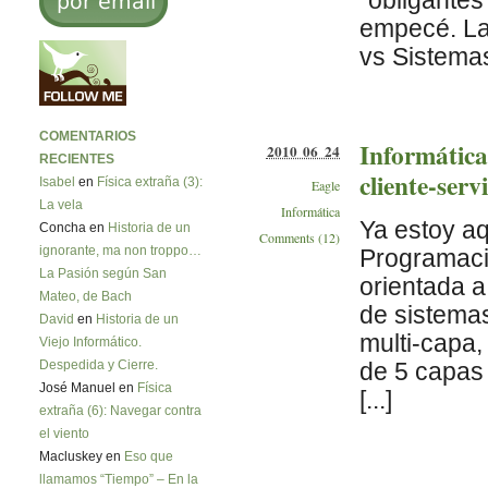
“obligantes
empecé. La
vs Sistemas
COMENTARIOS
Informática:
2010 06 24
RECIENTES
cliente-ser
Isabel
en
Física extraña (3):
Eagle
La vela
Informática
Ya estoy a
Concha en
Historia de un
Comments (12)
ignorante, ma non troppo…
Programaci
La Pasión según San
orientada a
Mateo, de Bach
de sistemas
David
en
Historia de un
multi-capa,
Viejo Informático.
Despedida y Cierre.
de 5 capas
José Manuel en
Física
[...]
extraña (6): Navegar contra
el viento
Macluskey en
Eso que
llamamos “Tiempo” – En la