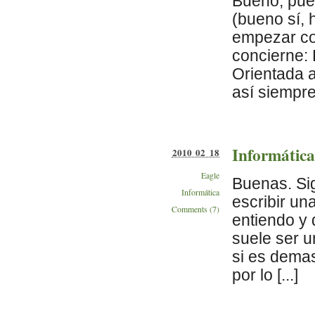
Bueno, pues
(bueno sí, 
empezar co
concierne:
Orientada a
así siempre,
Informática
2010 02 18
Eagle
Buenas. Si
Informática
escribir un
Comments (7)
entiendo y 
suele ser u
si es demas
por lo [...]