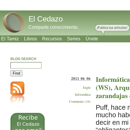
El Cedazo
Comparte conocimiento.
El Tamiz
Libros
Recursos
Series
Únete
BLOG SEARCH
Informática:
2011 06 06
(WS), Arqui
Eagle
zarandajas 
Informática
Comments (16)
Puff, hace 
mucho haber
decir en m