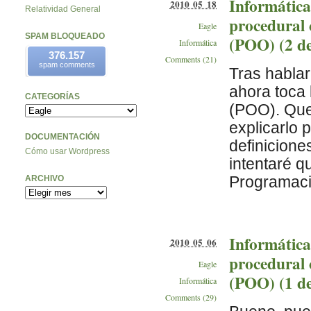
Informática
2010 05 18
Relatividad General
procedural 
Eagle
SPAM BLOQUEADO
(POO) (2 de
Informática
376.157
Comments (21)
spam comments
Tras habla
ahora toca 
CATEGORÍAS
(POO). Que
explicarlo 
DOCUMENTACIÓN
definicion
Cómo usar Wordpress
intentaré q
Programació
ARCHIVO
Informática
2010 05 06
procedural 
Eagle
(POO) (1 de
Informática
Comments (29)