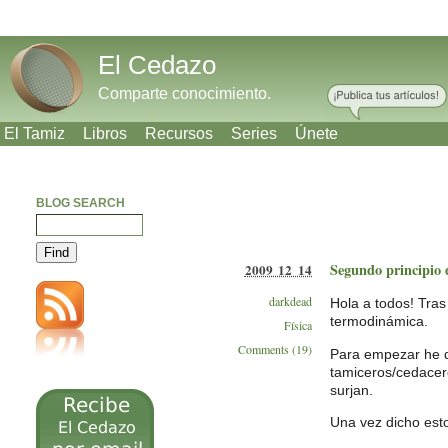
El Cedazo
Comparte conocimiento.
El Tamiz
Libros
Recursos
Series
Únete
BLOG SEARCH
Segundo principio 
2009 12 14
darkdead
Hola a todos! Tras
termodinámica.
Física
Comments (19)
Para empezar he de
tamiceros/cedacer
surjan.
Una vez dicho esto