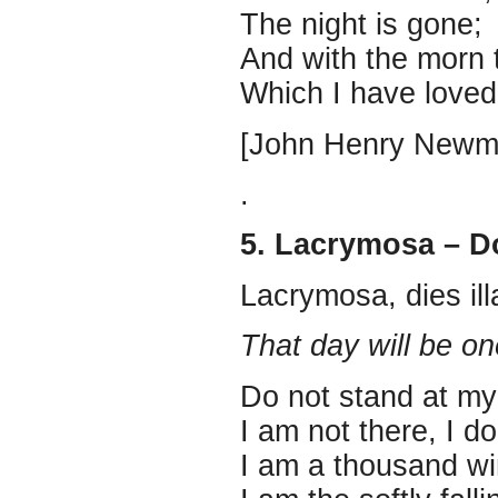
The night is gone;
And with the morn 
Which I have loved 
[John Henry Newm
.
5. Lacrymosa – D
Lacrymosa, dies ill
That day will be o
Do not stand at m
I am not there, I do
I am a thousand wi