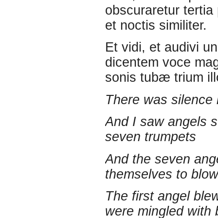
obscuraretur tertia 
et noctis similiter.
Et vidi, et audivi
dicentem voce magn
sonis tubæ trium i
There was silence 
And I saw angels s
seven trumpets
And the seven ang
themselves to blo
The first angel ble
were mingled with b