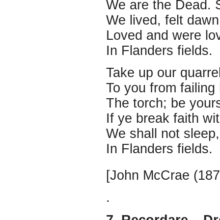
We are the Dead. 
We lived, felt daw
Loved and were lov
In Flanders fields.
Take up our quarrel
To you from failin
The torch; be yours 
If ye break faith w
We shall not sleep
In Flanders fields.
[John McCrae (187
.
7. Recordare – Dr