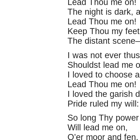
Lead Thou me on!
The night is dark,
Lead Thou me on!
Keep Thou my feet;
The distant scene
I was not ever thus
Shouldst lead me o
I loved to choose 
Lead Thou me on!
I loved the garish d
Pride ruled my will
So long Thy power h
Will lead me on,
O’er moor and fen, o