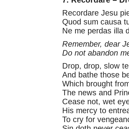
Recordare Jesu pi
Quod sum causa tu
Ne me perdas illa 
Remember, dear Jes
Do not abandon me 
Drop, drop, slow te
And bathe those b
Which brought fro
The news and Prin
Cease not, wet ey
His mercy to entrea
To cry for vengean
Sin doth never cea