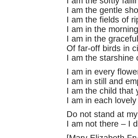
I am the softly fall
I am the gentle sho
I am the fields of r
I am in the mornin
I am in the gracefu
Of far-off birds in ci
I am the starshine o
I am in every flowe
I am in still and e
I am the child that 
I am in each lovely
Do not stand at my
I am not there – I d
[Mary Elizabeth Fr