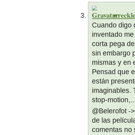
wreckle
Cuando digo q
inventado me r
corta pega de
sin embargo p
mismas y en e
Pensad que en
están present
imaginables. 
stop-motion,
@Belerofot -
de las pelícu
comentas no s