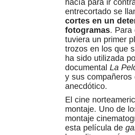
hacía para ir contr
entrecortado se ll
cortes en un det
fotogramas
. Para
tuviera un primer p
trozos en los que 
ha sido utilizada p
documental
La Pel
y sus compañeros 
anecdótico.
El cine norteameri
montaje. Uno de lo
montaje cinematogr
esta película de
ga