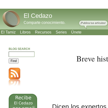
El Cedazo
Comparte conocimiento.
El Tamiz
Libros
Recursos
Series
Únete
BLOG SEARCH
Breve his
Meneame
Bitacoras
Facebook
Twitter
Dicen los expertos