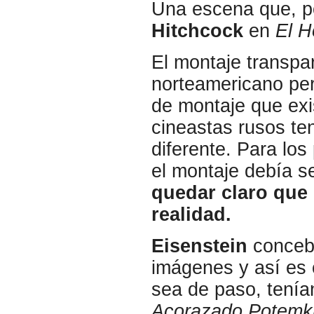
Una escena que, p
Hitchcock
en
El 
El montaje transpar
norteamericano per
de montaje que exi
cineastas rusos te
diferente. Para lo
el montaje debía s
quedar claro que 
realidad.
Eisenstein
concebí
imágenes y así es 
sea de paso, tenía
Acorazado Potemk