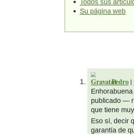
Todos sus artícul
Su página web
Pedro
|
Enhorabuena a
publicado — r
que tiene mu
Eso sí, decir
garantía de q