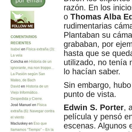
razón. En los inic
o
Thomas Alba
E
rudimentarias cáma
Plantaban su cámar
COMENTARIOS
grababan, por ejemp
RECIENTES
Isabel
en
Física extraña (3):
hasta que se queda
La vela
utilizado, no tenía
Concha en
Historia de un
ignorante, ma non troppo…
lo hacían saber.
La Pasión según San
Mateo, de Bach
Sin embargo, hubo
David
en
Historia de un
punto de vista.
Viejo Informático.
Despedida y Cierre.
José Manuel en
Física
Edwin S. Porter
, 
extraña (6): Navegar contra
película y pensó e
el viento
escenas. Algunos e
Macluskey en
Eso que
llamamos “Tiempo” – En la