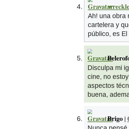
wreckle
Ah! una obra 
cartelera y qu
público, es E
Belerof
Disculpa mi i
cine, no esto
aspectos técn
buena, ademas
Brigo
|
Nunca pensé q