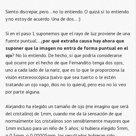
Siento discrepar, pero... no lo entiendo. O quizá sí lo entiendo
y no estoy de acuerdo. Una de dos... :)
Si en el paso 1 suponemos que el rayo de luz proviene de una
fuente puntual... ¿
por qué extraña causa hay ahora que
suponer que la imagen no entra de forma puntual en el
ojo
? No lo entiendo. De hecho, sí que podría considerarse
qué ocurre por el hecho de que Fernandito tenga dos ojos,
uno a cada lado de la nariz, que es lo que le proporciona la
visión estereoscópica (salvo que sea tuerto o le estén
tratando un ojo vago, dios no lo quiera), pero eso no lo veo
por parte alguna.
Alejandro ha elegido un tamaño de ojo (me imagino que será
del cristalino) de 1mm, cuando me da la sensación de que
normalmente los cristalinos son sensiblemente mayores que
1mm incluso para un niño de 5 años; si hubiera elegido 5mm,
o 0,5mm, o 0,00005mm, los resultados hubieran sido