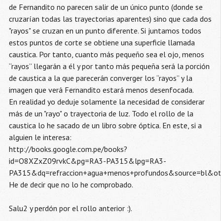
de Fernandito no parecen salir de un único punto (donde se
cruzarían todas las trayectorias aparentes) sino que cada dos
"rayos" se cruzan en un punto diferente. Si juntamos todos
estos puntos de corte se obtiene una superficie llamada
caustica. Por tanto, cuanto más pequeño sea el ojo, menos
“rayos” llegarán a él y por tanto más pequeña será la porción
de caustica a la que parecerán converger los “rayos” y la
imagen que verá Fernandito estará menos desenfocada.
En realidad yo deduje solamente la necesidad de considerar
más de un "rayo" o trayectoria de luz. Todo el rollo de la
caustica lo he sacado de un libro sobre óptica. En este, si a
alguien le interesa:
http://books.google.com.pe/books?
id=O8XZxZ09rvkC&pg=RA3-PA315&lpg=RA3-
PA315&dq=refraccion+agua+menos+profundos&source=bl&o
He de decir que no lo he comprobado.
Salu2 y perdón por el rollo anterior :).