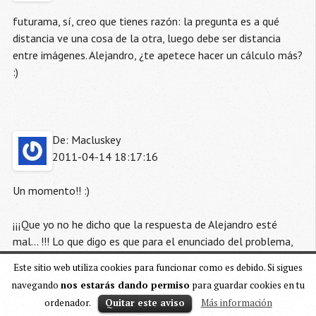
futurama, sí, creo que tienes razón: la pregunta es a qué
distancia ve una cosa de la otra, luego debe ser distancia
entre imágenes. Alejandro, ¿te apetece hacer un cálculo más?
:)
De: Macluskey
2011-04-14 18:17:16
Un momento!! :)
¡¡¡Que yo no he dicho que la respuesta de Alejandro esté
mal... !!! Lo que digo es que para el enunciado del problema,
tener en cuenta que hay varios rayos que llegan a la córnea y
Este sitio web utiliza cookies para funcionar como es debido. Si sigues
el cristalino (que es la lente que enfoca los rayos en la
navegando
nos estarás dando permiso
para guardar cookies en tu
retina), es, simplemente,
demasiao
.
ordenador.
Quitar este aviso
Más información