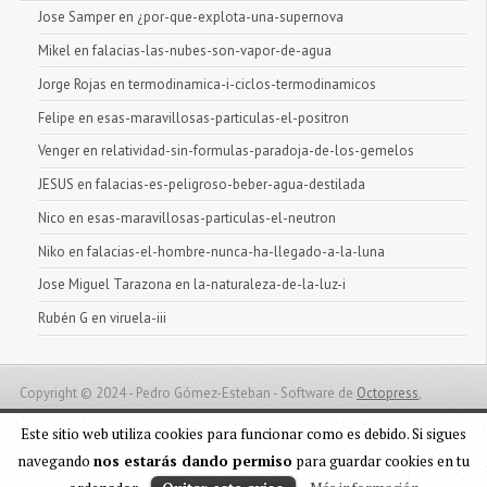
Jose Samper en ¿por-que-explota-una-supernova
Mikel en falacias-las-nubes-son-vapor-de-agua
Jorge Rojas en termodinamica-i-ciclos-termodinamicos
Felipe en esas-maravillosas-particulas-el-positron
Venger en relatividad-sin-formulas-paradoja-de-los-gemelos
JESUS en falacias-es-peligroso-beber-agua-destilada
Nico en esas-maravillosas-particulas-el-neutron
Niko en falacias-el-hombre-nunca-ha-llegado-a-la-luna
Jose Miguel Tarazona en la-naturaleza-de-la-luz-i
Rubén G en viruela-iii
Copyright © 2024 - Pedro Gómez-Esteban -
Software de
Octopress
,
hospedaje cortesía de Samuel Montosa.
Este sitio web utiliza cookies para funcionar como es debido. Si sigues
navegando
nos estarás dando permiso
para guardar cookies en tu